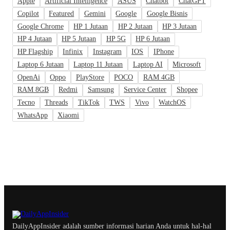
Apple
Artificial Intelligence
ASUS
Chatbot
ChatGPT
Copilot
Featured
Gemini
Google
Google Bisnis
Google Chrome
HP 1 Jutaan
HP 2 Jutaan
HP 3 Jutaan
HP 4 Jutaan
HP 5 Jutaan
HP 5G
HP 6 Jutaan
HP Flagship
Infinix
Instagram
IOS
IPhone
Laptop 6 Jutaan
Laptop 11 Jutaan
Laptop AI
Microsoft
OpenAi
Oppo
PlayStore
POCO
RAM 4GB
RAM 8GB
Redmi
Samsung
Service Center
Shopee
Tecno
Threads
TikTok
TWS
Vivo
WatchOS
WhatsApp
Xiaomi
DailyAppInsider adalah sumber informasi harian Anda untuk hal-hal