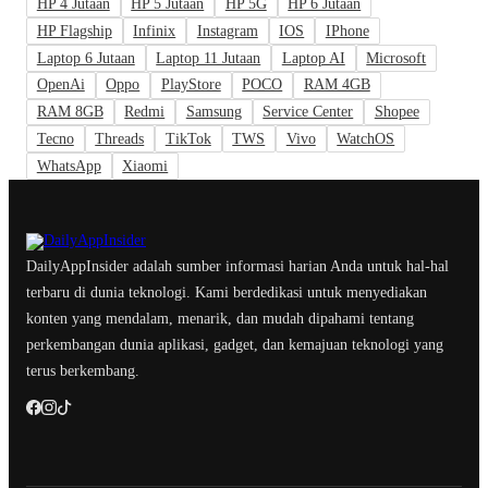
HP 4 Jutaan
HP 5 Jutaan
HP 5G
HP 6 Jutaan
HP Flagship
Infinix
Instagram
IOS
IPhone
Laptop 6 Jutaan
Laptop 11 Jutaan
Laptop AI
Microsoft
OpenAi
Oppo
PlayStore
POCO
RAM 4GB
RAM 8GB
Redmi
Samsung
Service Center
Shopee
Tecno
Threads
TikTok
TWS
Vivo
WatchOS
WhatsApp
Xiaomi
DailyAppInsider adalah sumber informasi harian Anda untuk hal-hal
terbaru di dunia teknologi. Kami berdedikasi untuk menyediakan
konten yang mendalam, menarik, dan mudah dipahami tentang
perkembangan dunia aplikasi, gadget, dan kemajuan teknologi yang
terus berkembang.