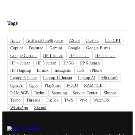
Tags
Apple
Artificial Intelligence
ASUS
Chatbot
ChatGPT
Copilot
Featured
Gemini
Google
Google Bisnis
Google Chrome
HP 1 Jutaan
HP 2 Jutaan
HP 3 Jutaan
HP 4 Jutaan
HP 5 Jutaan
HP 5G
HP 6 Jutaan
HP Flagship
Infinix
Instagram
IOS
IPhone
Laptop 6 Jutaan
Laptop 11 Jutaan
Laptop AI
Microsoft
OpenAi
Oppo
PlayStore
POCO
RAM 4GB
RAM 8GB
Redmi
Samsung
Service Center
Shopee
Tecno
Threads
TikTok
TWS
Vivo
WatchOS
WhatsApp
Xiaomi