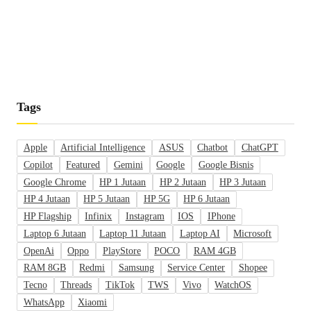
Tags
Apple
Artificial Intelligence
ASUS
Chatbot
ChatGPT
Copilot
Featured
Gemini
Google
Google Bisnis
Google Chrome
HP 1 Jutaan
HP 2 Jutaan
HP 3 Jutaan
HP 4 Jutaan
HP 5 Jutaan
HP 5G
HP 6 Jutaan
HP Flagship
Infinix
Instagram
IOS
IPhone
Laptop 6 Jutaan
Laptop 11 Jutaan
Laptop AI
Microsoft
OpenAi
Oppo
PlayStore
POCO
RAM 4GB
RAM 8GB
Redmi
Samsung
Service Center
Shopee
Tecno
Threads
TikTok
TWS
Vivo
WatchOS
WhatsApp
Xiaomi