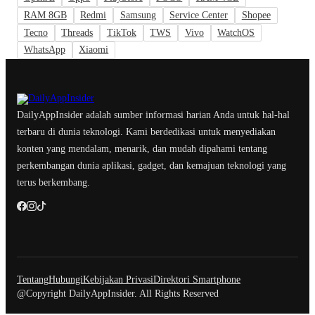
RAM 8GB
Redmi
Samsung
Service Center
Shopee
Tecno
Threads
TikTok
TWS
Vivo
WatchOS
WhatsApp
Xiaomi
DailyAppInsider adalah sumber informasi harian Anda untuk hal-hal
terbaru di dunia teknologi. Kami berdedikasi untuk menyediakan
konten yang mendalam, menarik, dan mudah dipahami tentang
perkembangan dunia aplikasi, gadget, dan kemajuan teknologi yang
terus berkembang.
Tentang
Hubungi
Kebijakan Privasi
Direktori Smartphone
@Copyright DailyAppInsider. All Rights Reserved