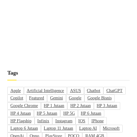
Tags
Apple
Artificial Intelligence
ASUS
Chatbot
ChatGPT
Copilot
Featured
Gemini
Google
Google Bisnis
Google Chrome
HP 1 Jutaan
HP 2 Jutaan
HP 3 Jutaan
HP 4 Jutaan
HP 5 Jutaan
HP 5G
HP 6 Jutaan
HP Flagship
Infinix
Instagram
IOS
IPhone
Laptop 6 Jutaan
Laptop 11 Jutaan
Laptop AI
Microsoft
OpenAi
Oppo
PlayStore
POCO
RAM 4GB