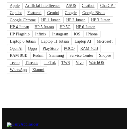
Apple
Artificial Intelligence
ASUS
Chatbot
ChatGPT
Copilot
Featured
Gemini
Google
Google Bisnis
Google Chrome
HP 1 Jutaan
HP 2 Jutaan
HP 3 Jutaan
HP 4 Jutaan
HP 5 Jutaan
HP 5G
HP 6 Jutaan
HP Flagship
Infinix
Instagram
IOS
IPhone
Laptop 6 Jutaan
Laptop 11 Jutaan
Laptop AI
Microsoft
OpenAi
Oppo
PlayStore
POCO
RAM 4GB
RAM 8GB
Redmi
Samsung
Service Center
Shopee
Tecno
Threads
TikTok
TWS
Vivo
WatchOS
WhatsApp
Xiaomi