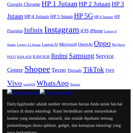
HP 1 Jutaan
HP 2 Jutaan
HP 3
Google Chrome
HP 5G
Jutaan
HP 4 Jutaan
HP 5 Jutaan
HP
HP 6 Jutaan
Instagram
Infinix
iOS
iPhone
Flagship
Laptop 6
Oppo
Microsoft
OpenAi
Laptop AI
Jutaan
Laptop 11 Jutaan
PlayStore
Samsung
Redmi
Service
RAM 8GB
POCO
RAM 4GB
Shopee
TikTok
Center
Tecno
Threads
TWS
WhatsApp
Vivo
watchOS
Xiaomi
DailyAppInsider adalah sumber informasi harian Anda untuk hal-hal
terbaru di dunia teknologi. Kami berdedikasi untuk menyediakan
konten yang mendalam, menarik, dan mudah dipahami tentang
perkembangan dunia aplikasi, gadget, dan kemajuan teknologi yang
terus berkembang.