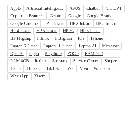
Apple
Artificial Intelligence
ASUS
Chatbot
ChatGPT
Copilot
Featured
Gemini
Google
Google Bisnis
Google Chrome
HP 1 Jutaan
HP 2 Jutaan
HP 3 Jutaan
HP 4 Jutaan
HP 5 Jutaan
HP 5G
HP 6 Jutaan
HP Flagship
Infinix
Instagram
IOS
IPhone
Laptop 6 Jutaan
Laptop 11 Jutaan
Laptop AI
Microsoft
OpenAi
Oppo
PlayStore
POCO
RAM 4GB
RAM 8GB
Redmi
Samsung
Service Center
Shopee
Tecno
Threads
TikTok
TWS
Vivo
WatchOS
WhatsApp
Xiaomi