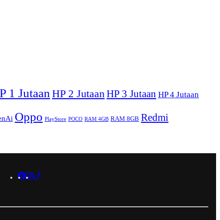
P 1 Jutaan
HP 2 Jutaan
HP 3 Jutaan
HP 4 Jutaan
Oppo
Redmi
enAi
RAM 8GB
PlayStore
POCO
RAM 4GB