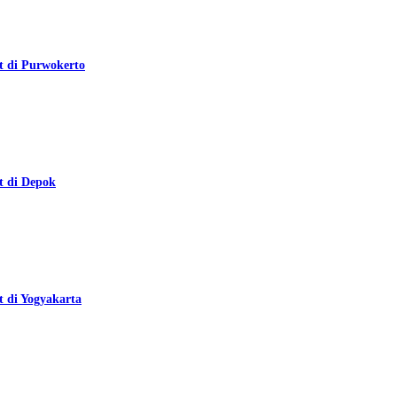
t di Purwokerto
t di Depok
t di Yogyakarta