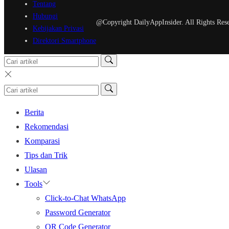
Tentang
Hubungi
@Copyright DailyAppInsider. All Rights Res
Kebijakan Privasi
Direktori Smartphone
Berita
Rekomendasi
Komparasi
Tips dan Trik
Ulasan
Tools
Click-to-Chat WhatsApp
Password Generator
QR Code Generator