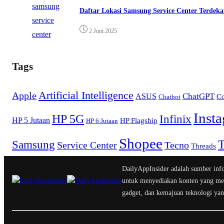
Daftar Lokasi Samsung Service Center Terdeka
2 Juni 2025
Tags
Artificial Intelligence
Apple
ChatGPT
ASUS
Co
Chatbot
Inst
HP 5G
Infinix
HP 5 Jutaan
HP Flagship
HP 6 Jutaan
Shopee
T
Samsung
Service Center
Tecno
Threads
DailyAppInsider adalah sumber info
untuk menyediakan konten yang men
gadget, dan kemajuan teknologi ya