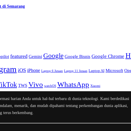
t di Semarang
H
Google
featured
Google Chrome
pilot
Gemini
Google Bisnis
agram
iOS
iPhone
Microsoft
Op
Laptop AI
Laptop 6 Jutaan
Laptop 11 Jutaan
WhatsApp
ikTok
Vivo
TWS
watchOS
Xiaomi
rmasi harian Anda untuk hal-hal terbaru di dunia teknologi. Kami berdedikasi
dalam, menarik, dan mudah dipahami tentang perkembangan dunia aplikasi,
ng terus berkembang.