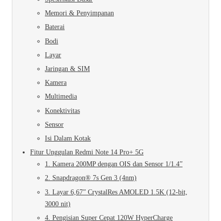
Memori & Penyimpanan
Baterai
Bodi
Layar
Jaringan & SIM
Kamera
Multimedia
Konektivitas
Sensor
Isi Dalam Kotak
Fitur Unggulan Redmi Note 14 Pro+ 5G
1. Kamera 200MP dengan OIS dan Sensor 1/1.4”
2. Snapdragon® 7s Gen 3 (4nm)
3. Layar 6,67” CrystalRes AMOLED 1.5K (12-bit,
3000 nit)
4. Pengisian Super Cepat 120W HyperCharge