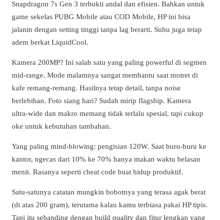
Snapdragon 7s Gen 3 terbukti andal dan efisien. Bahkan untuk
game sekelas PUBG Mobile atau COD Mobile, HP ini bisa
jalanin dengan setting tinggi tanpa lag berarti. Suhu juga tetap
adem berkat LiquidCool.
Kamera 200MP? Ini salah satu yang paling powerful di segmen
mid-range. Mode malamnya sangat membantu saat motret di
kafe remang-remang. Hasilnya tetap detail, tanpa noise
berlebihan. Foto siang hari? Sudah mirip flagship. Kamera
ultra-wide dan makro memang tidak terlalu spesial, tapi cukup
oke untuk kebutuhan tambahan.
Yang paling mind-blowing: pengisian 120W. Saat buru-buru ke
kantor, ngecas dari 10% ke 70% hanya makan waktu belasan
menit. Rasanya seperti cheat code buat hidup produktif.
Satu-satunya catatan mungkin bobotnya yang terasa agak berat
(di atas 200 gram), terutama kalau kamu terbiasa pakai HP tipis.
Tapi itu sebanding dengan build quality dan fitur lengkap yang