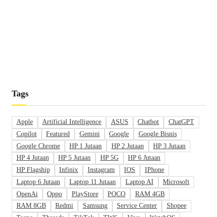
Tags
Apple
Artificial Intelligence
ASUS
Chatbot
ChatGPT
Copilot
Featured
Gemini
Google
Google Bisnis
Google Chrome
HP 1 Jutaan
HP 2 Jutaan
HP 3 Jutaan
HP 4 Jutaan
HP 5 Jutaan
HP 5G
HP 6 Jutaan
HP Flagship
Infinix
Instagram
IOS
IPhone
Laptop 6 Jutaan
Laptop 11 Jutaan
Laptop AI
Microsoft
OpenAi
Oppo
PlayStore
POCO
RAM 4GB
RAM 8GB
Redmi
Samsung
Service Center
Shopee