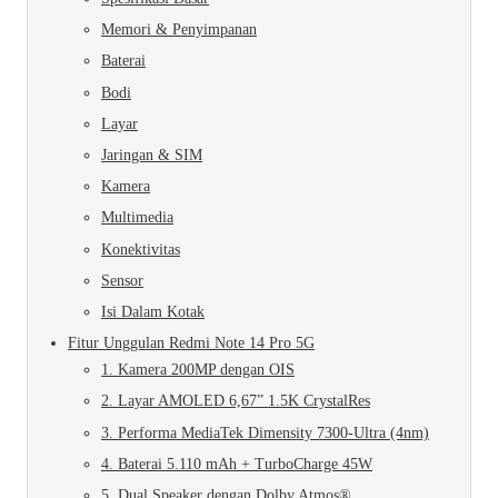
Memori & Penyimpanan
Baterai
Bodi
Layar
Jaringan & SIM
Kamera
Multimedia
Konektivitas
Sensor
Isi Dalam Kotak
Fitur Unggulan Redmi Note 14 Pro 5G
1. Kamera 200MP dengan OIS
2. Layar AMOLED 6,67” 1.5K CrystalRes
3. Performa MediaTek Dimensity 7300-Ultra (4nm)
4. Baterai 5.110 mAh + TurboCharge 45W
5. Dual Speaker dengan Dolby Atmos®