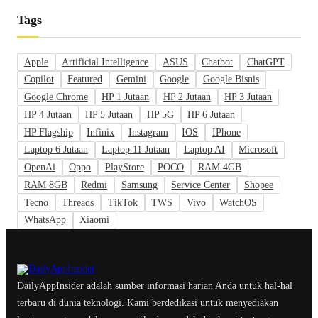
Tags
Apple
Artificial Intelligence
ASUS
Chatbot
ChatGPT
Copilot
Featured
Gemini
Google
Google Bisnis
Google Chrome
HP 1 Jutaan
HP 2 Jutaan
HP 3 Jutaan
HP 4 Jutaan
HP 5 Jutaan
HP 5G
HP 6 Jutaan
HP Flagship
Infinix
Instagram
IOS
IPhone
Laptop 6 Jutaan
Laptop 11 Jutaan
Laptop AI
Microsoft
OpenAi
Oppo
PlayStore
POCO
RAM 4GB
RAM 8GB
Redmi
Samsung
Service Center
Shopee
Tecno
Threads
TikTok
TWS
Vivo
WatchOS
WhatsApp
Xiaomi
DailyAppInsider adalah sumber informasi harian Anda untuk hal-hal
terbaru di dunia teknologi. Kami berdedikasi untuk menyediakan