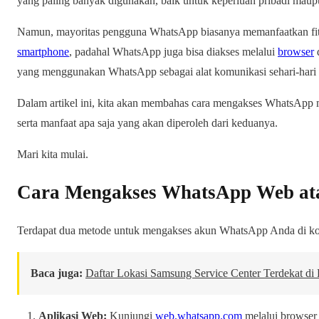
yang paling banyak digunakan, baik untuk keperluan pribadi maupu
Namun, mayoritas pengguna WhatsApp biasanya memanfaatkan fitu
smartphone
, padahal WhatsApp juga bisa diakses melalui
browser
yang menggunakan WhatsApp sebagai alat komunikasi sehari-hari t
Dalam artikel ini, kita akan membahas cara mengakses WhatsApp
serta manfaat apa saja yang akan diperoleh dari keduanya.
Mari kita mulai.
Cara Mengakses WhatsApp Web ata
Terdapat dua metode untuk mengakses akun WhatsApp Anda di k
Baca juga:
Daftar Lokasi Samsung Service Center Terdekat di 
Aplikasi Web:
Kunjungi
web.whatsapp.com
melalui browser