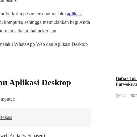
n bisnis.
r berkirim pesan tersebut melalui
aplikasi
di komputer, sehingga memudahkan bagi Anda
erutama dalam hal pekerjaan.
 melalui WhatsApp Web dan Aplikasi Desktop
Daftar Lok
u Aplikasi Desktop
Purwokert
2 Juni 202
omputer:
Bekasi
 web Anda (web based).