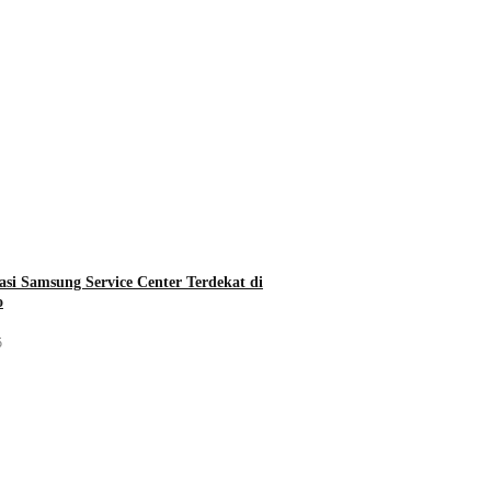
asi Samsung Service Center Terdekat di
o
5