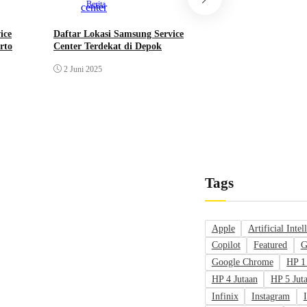
Berita
Berita
ice
Daftar Lokasi Samsung Service
Daftar Lokasi Sams
rto
Center Terdekat di Depok
Center Terdekat di
2 Juni 2025
2 Juni 2025
Tags
Apple
Artificial Intel
Copilot
Featured
G
Google Chrome
HP 1
HP 4 Jutaan
HP 5 Jut
Infinix
Instagram