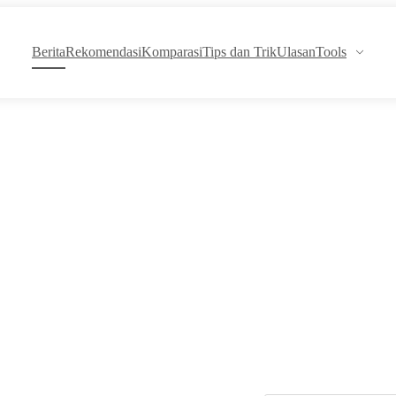
Berita
Rekomendasi
Komparasi
Tips dan Trik
Ulasan
Tools