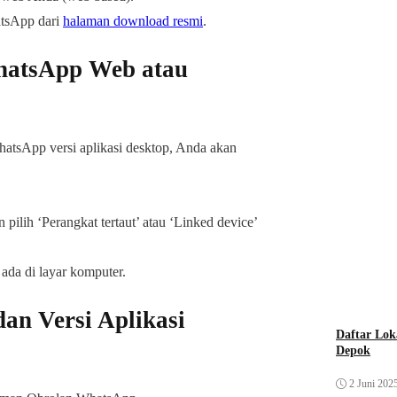
atsApp dari
halaman download resmi
.
atsApp Web atau
tsApp versi aplikasi desktop, Anda akan
n pilih ‘Perangkat tertaut’ atau ‘Linked device’
da di layar komputer.
n Versi Aplikasi
Daftar Lok
Depok
2 Juni 202