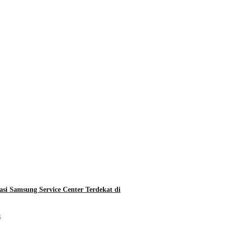
asi Samsung Service Center Terdekat di
5