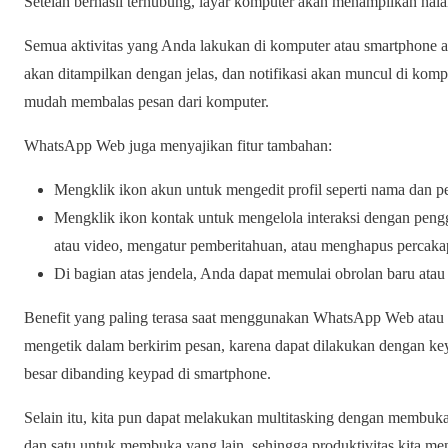
Setelah berhasil terhubung, layar komputer akan menampilkan h
Semua aktivitas yang Anda lakukan di komputer atau smartphone ak
akan ditampilkan dengan jelas, dan notifikasi akan muncul di k
mudah membalas pesan dari komputer.
WhatsApp Web juga menyajikan fitur tambahan:
Mengklik ikon akun untuk mengedit profil seperti nama dan p
Mengklik ikon kontak untuk mengelola interaksi dengan pengg
atau video, mengatur pemberitahuan, atau menghapus percaka
Di bagian atas jendela, Anda dapat memulai obrolan baru atau
Benefit yang paling terasa saat menggunakan WhatsApp Web atau 
mengetik dalam berkirim pesan, karena dapat dilakukan dengan k
besar dibanding keypad di smartphone.
Selain itu, kita pun dapat melakukan multitasking dengan membu
dan satu untuk membuka yang lain, sehingga produktivitas kita me