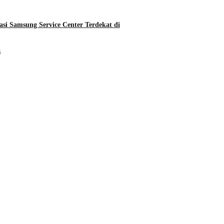
asi Samsung Service Center Terdekat di
5