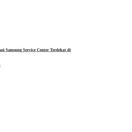
asi Samsung Service Center Terdekat di
5