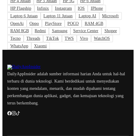
HP 4 Jutaan
HP 5 Jutaan
HP 5G
HP 6 Jutaan
HP Flagship
Infinix
Instagram
IOS
IPhone
Laptop 6 Jutaan
Laptop 11 Jutaan
Laptop AI
Microsoft
OpenAi
Oppo
PlayStore
POCO
RAM 4GB
RAM 8GB
Redmi
Samsung
Service Center
Shopee
Tecno
Threads
TikTok
TWS
Vivo
WatchOS
WhatsApp
Xiaomi
DailyAppInsider adalah sumber informasi harian Anda untuk hal-hal
terbaru di dunia teknologi. Kami berdedikasi untuk menyediakan
konten yang mendalam, menarik, dan mudah dipahami tentang
perkembangan dunia aplikasi, gadget, dan kemajuan teknologi yang
terus berkembang.