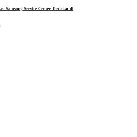
asi Samsung Service Center Terdekat di
5