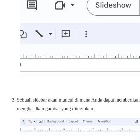
Sebuah sidebar akan muncul di mana Anda dapat memberikan t
menghasilkan gambar yang diinginkan.