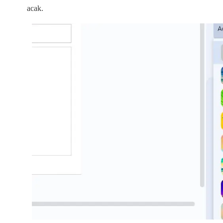
acak.