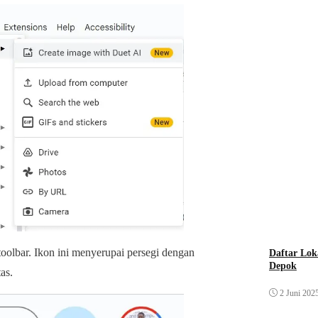
oolbar. Ikon ini menyerupai persegi dengan
Daftar Lok
Depok
as.
2 Juni 202