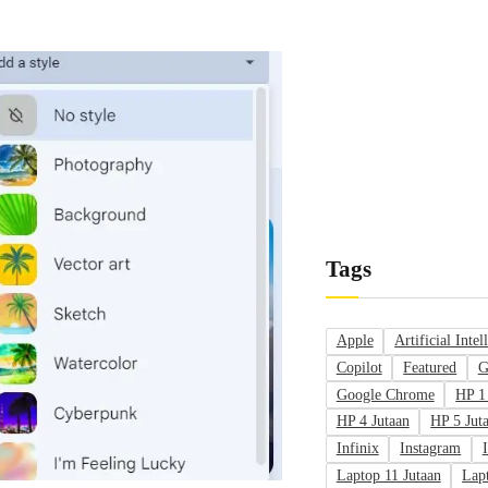
Tags
Apple
Artificial Intel
Copilot
Featured
G
Google Chrome
HP 1
HP 4 Jutaan
HP 5 Jut
Infinix
Instagram
Laptop 11 Jutaan
Lap