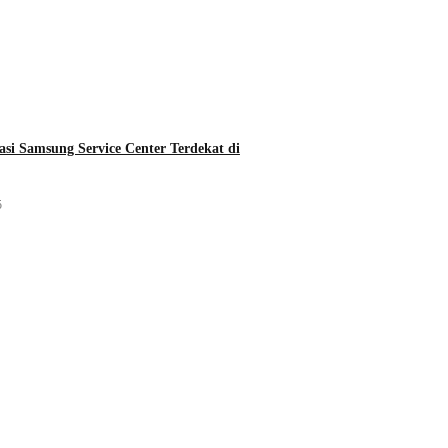
asi Samsung Service Center Terdekat di
5