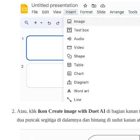
Atau, klik
ikon Create image with Duet AI
di bagian kanan t
dua puncak segitiga di dalamnya dan bintang di sudut kanan at