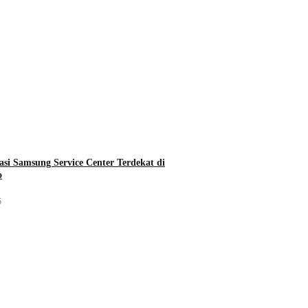
asi Samsung Service Center Terdekat di
o
5