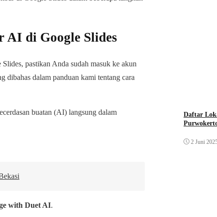
AI di Google Slides
Slides, pastikan Anda sudah masuk ke akun
ng dibahas dalam panduan kami tentang cara
ecerdasan buatan (AI) langsung dalam
Daftar Lok
Purwokert
2 Juni 202
Bekasi
ge with Duet AI
.