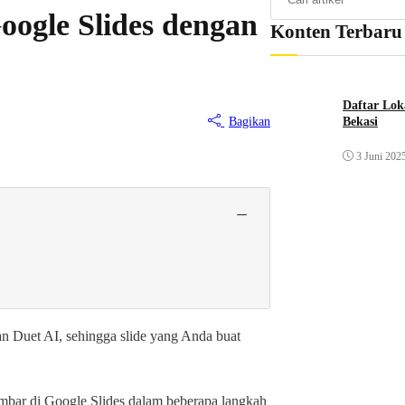
ogle Slides dengan
Konten Terbaru
Daftar Lok
Bagikan
Bekasi
3 Juni 202
−
n Duet AI, sehingga slide yang Anda buat
mbar di Google Slides dalam beberapa langkah