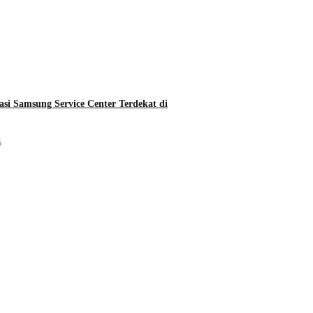
asi Samsung Service Center Terdekat di
5