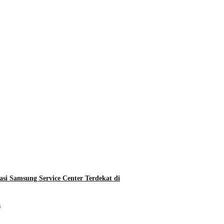
asi Samsung Service Center Terdekat di
5