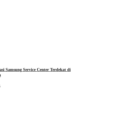
asi Samsung Service Center Terdekat di
o
5