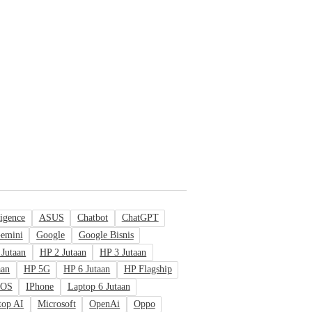
ligence
ASUS
Chatbot
ChatGPT
emini
Google
Google Bisnis
 Jutaan
HP 2 Jutaan
HP 3 Jutaan
aan
HP 5G
HP 6 Jutaan
HP Flagship
IOS
IPhone
Laptop 6 Jutaan
top AI
Microsoft
OpenAi
Oppo