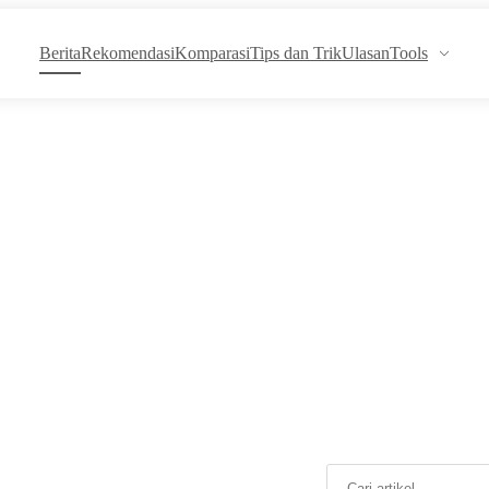
Berita
Rekomendasi
Komparasi
Tips dan Trik
Ulasan
Tools