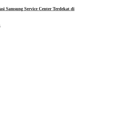
asi Samsung Service Center Terdekat di
5