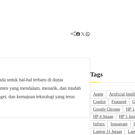
Facebook
Twitter
WhatsApp
Tags
da untuk hal-hal terbaru di dunia
onten yang mendalam, menarik, dan mudah
Apple
Artificial Intel
get, dan kemajuan teknologi yang terus
Copilot
Featured
G
Google Chrome
HP 1
HP 4 Jutaan
HP 5 Jut
Infinix
Instagram
Laptop 11 Jutaan
Lap