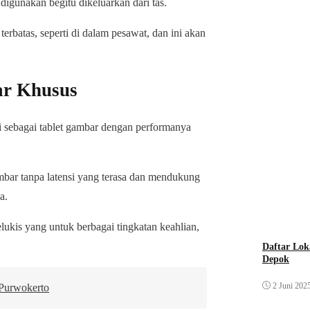
 digunakan begitu dikeluarkan dari tas.
erbatas, seperti di dalam pesawat, dan ini akan
ar Khusus
si sebagai tablet gambar dengan performanya
bar tanpa latensi yang terasa dan mendukung
a.
kis yang untuk berbagai tingkatan keahlian,
Daftar Lok
Depok
2 Juni 202
 Purwokerto