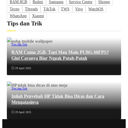
RAM 8GB
Redmi
Samsung
Service Center
Shopee
Tecno
Threads
TikTok
TWS
Vivo
WatchOS
WhatsApp
Xiaomi
Tips dan Trik
Tips dan Trik
RAM Cuma 2GB, Tapi Mau Main PUBG 60FPS?
Gini Caranya Biar Nggak Patah-Patah
29 April 2025
Tips dan Trik
Inilah Penyebab HP Tidak Bisa Dicas dan Cara
Mengatasinya
29 April 2025