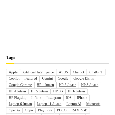
Tags
Apple
Artificial Intelligence
ASUS
Chatbot
ChatGPT
Copilot
Featured
Gemini
Google
Google Bisnis
Google Chrome
HP 1 Jutaan
HP 2 Jutaan
HP 3 Jutaan
HP 4 Jutaan
HP 5 Jutaan
HP 5G
HP 6 Jutaan
HP Flagship
Infinix
Instagram
IOS
IPhone
Laptop 6 Jutaan
Laptop 11 Jutaan
Laptop AI
Microsoft
OpenAi
Oppo
PlayStore
POCO
RAM 4GB