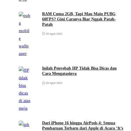
RAM Cuma 2GB, Tapi Mau Main PUBG
60FPS? Gini Caranya Biar Nggak Patah-
Patah
29 April 2025
Inilah Penyebab HP Tidak Bisa Dicas dan
Cara Mengatasinya
29 April 2025
Dari iPhone 16 hingga AirPods 4: Semua
Pembaruan Terbaru dari Apple di Acara ‘It’s